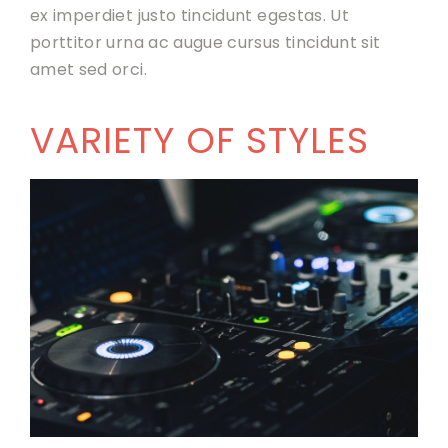
ex imperdiet justo tincidunt egestas. Ut
porttitor urna ac augue cursus tincidunt sit
amet sed orci.
VARIETY OF STYLES