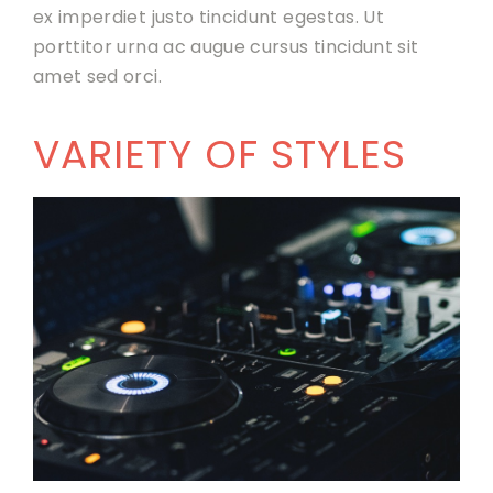
ex imperdiet justo tincidunt egestas. Ut
porttitor urna ac augue cursus tincidunt sit
amet sed orci.
VARIETY OF STYLES