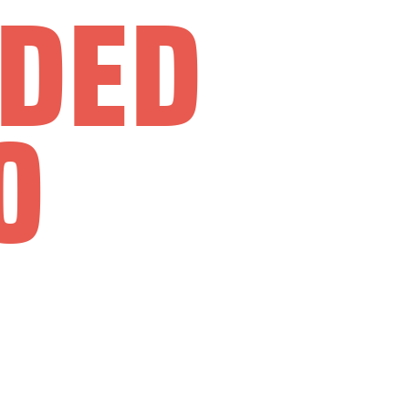
DDED
0