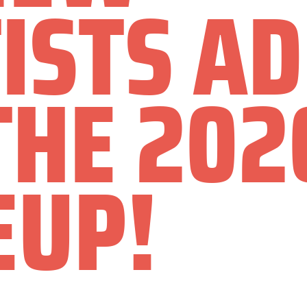
ISTS A
THE 202
EUP!