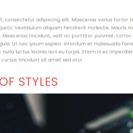
, consectetur adipiscing elit. Maecenas varius tortor 
 justo. Vestibulum aliquam hendrerit molestie. Mauris m
aecenas tincidunt, velit ac porttitor pulvinar, tortor er
la. Ut nec ipsum sapien. Interdum et malesuada fame
c nulla luctus lacinia non eu turpis. Etiam in ex imperdie
 cursus tincidunt sit amet sed orci.
 OF STYLES