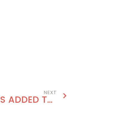
NEXT
14 NEW ARTISTS ADDED TO THE 2020 LINEUP!