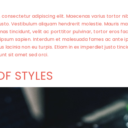
 consectetur adipiscing elit. Maecenas varius tortor ni
justo. Vestibulum aliquam hendrerit molestie. Mauris ma
 tincidunt, velit ac porttitor pulvinar, tortor eros fac
 ipsum sapien. Interdum et malesuada fames ac ante ip
tus lacinia non eu turpis. Etiam in ex imperdiet justo tinc
unt sit amet sed orci.
OF STYLES