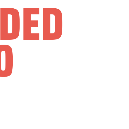
DDED
0