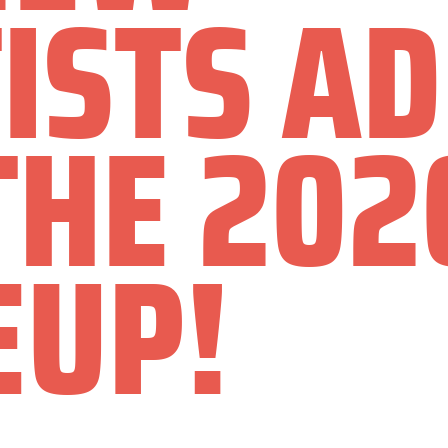
ISTS A
THE 202
EUP!