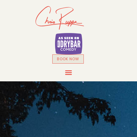
BOOK NOW
DRYBAR COMEDY SPECIAL