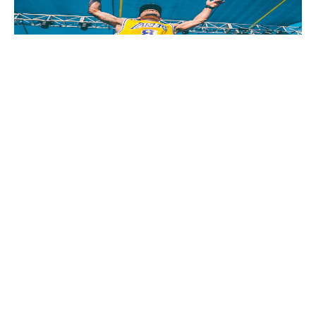
ARTIST SPOTLIGHT: IVY
DUSK COMEBACK
October 9, 2022
READ MORE ›