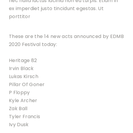
nec nulla luctus lacinia non eu turpis. Etiam in
ex imperdiet justo tincidunt egestas. Ut
porttitor
These are the 14 new acts announced by EDMB
2020 Festival today:
Heritage 82
Irvin Black
Lukas Kirsch
Pillar Of Goner
P Floppy
Kyle Archer
Zak Ball
Tyler Francis
Ivy Dusk