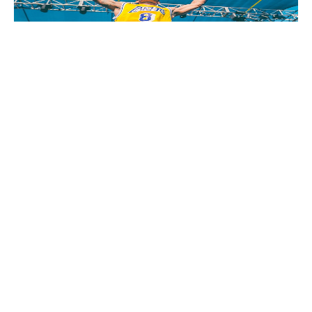
ARTIST SPOTLIGHT: IVY
DUSK COMEBACK
October 9, 2022
READ MORE ›