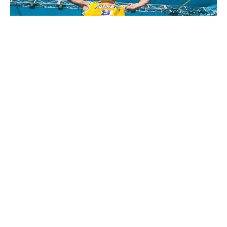
ARTIST SPOTLIGHT: IVY
DUSK COMEBACK
October 9, 2022
READ MORE ›