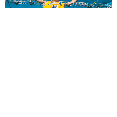
ARTIST SPOTLIGHT: IVY
DUSK COMEBACK
October 9, 2022
READ MORE ›